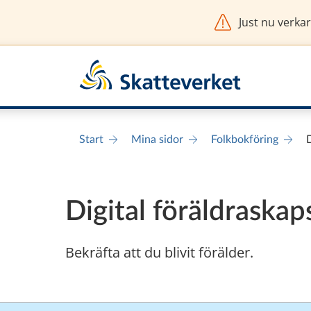
Just nu verkar
art av e-tjänst