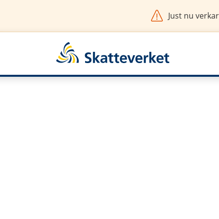
Just nu verkar
art av e-tjänst